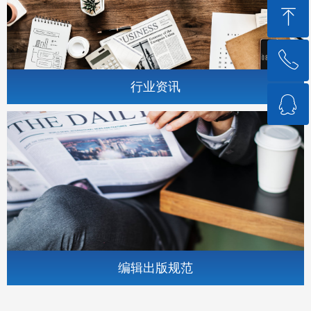
ꁸ
ꂅ
回到顶部
行业资讯
ꁗ
88888888
QQ客服
编辑出版规范