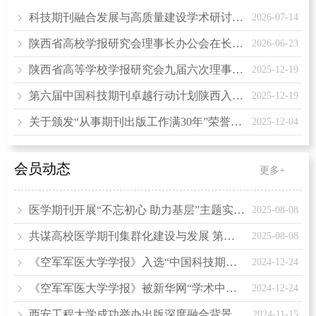
科技期刊融合发展与高质量建设学术研讨会在西安成功举办
ꁇ
2026-07-14
陕西省高校学报研究会理事长办公会在长安大学召开
ꁇ
2026-06-23
陕西省高等学校学报研究会九届六次理事会议暨2025年秋季学术年会在杨凌召开
ꁇ
2025-12-19
第六届中国科技期刊卓越行动计划陕西入选期刊研讨会在杨凌召开
ꁇ
2025-12-19
关于颁发“从事期刊出版工作满30年”荣誉证书的通知
ꁇ
2025-12-04
会员动态
更多+
医学期刊开展“不忘初心 助力基层”主题实践公益活动第五站 暨“乌蒙先锋筑杏林 红色基因润岐黄”党建活动
ꁇ
2025-08-08
共谋高校医学期刊集群化建设与发展 第五届中国高校医学期刊创新融合发展学术会议在新疆召开
ꁇ
2025-08-08
《空军军医大学学报》入选“中国科技期刊卓越行动计划(二期)”集群(集团)化试点项目(B-01)之“中国高校医学集群系列期刊”创始成员刊
ꁇ
2024-12-24
《空军军医大学学报》被新华网“学术中国-知识产权服务平台”收录
ꁇ
2024-12-24
西安工程大学成功举办出版深度融合背景下期刊质量提升研讨会
ꁇ
2024-11-15